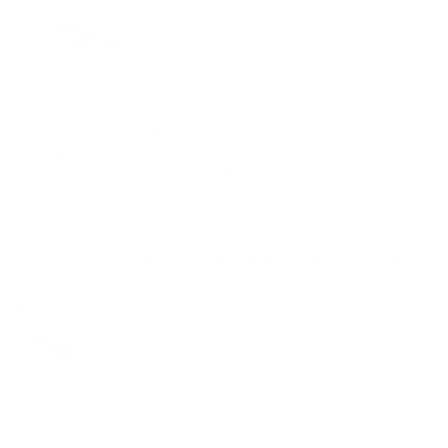
대표자
이재철
사업자등록번호
294-88-03070
주소
서울특별시 강남구 테헤란로 516 정헌빌딩 4층, 스카이
인텔리전스 (우)06180
문의 메일
contact@skaiintelligence.co.kr
Copyright © 2026 SKAI Intelligence, Inc. All Rights Reserved.
개인정보처리방침
패밀리사이트
스카이월드와이드
쎄사미 디지털
디렉터스컴퍼니
크리에이티
브에어
대드
Technology
Work
News
Contact Us
한국어
(주)스카이인텔리전스